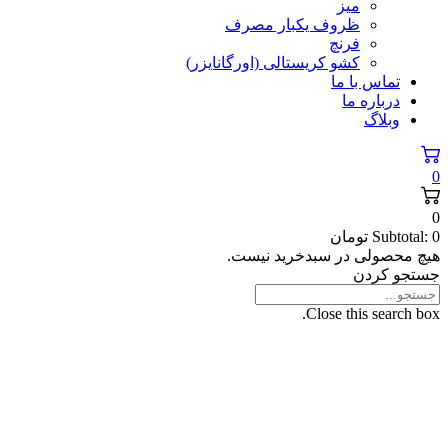
میز
ظروف یکبار مصرف
فرنچ
کشو کریستالی (اورگانایزر)
تماس با ما
درباره ما
وبلاگ
0
0
0
Subtotal:
تومان
هیچ محصولی در سبدخرید نیست.
جستجو کردن
Close this search box.