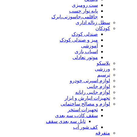
ست رومیزی
پایه نوار چسب
جاقلمی،جاسوزنی،ابرک
سطل زباله اداری
کودکان
صندلی کودک
میز و صندلی کودک
آموزشی
اسباب بازی
موتور نعادلی
پلاسکو
ورزشی
ترسیم
لوازم اسپرتی خودرو
لوازم جانبی
لوازم جانبی رایانه
تجهیزات انبارش و ابزار
لوازم و مصالح ساختمانی
تجهیزات استخر
سقف کاذب سه بعدی
تایل سه بعدی سقف
کف شور آب
متفرقه