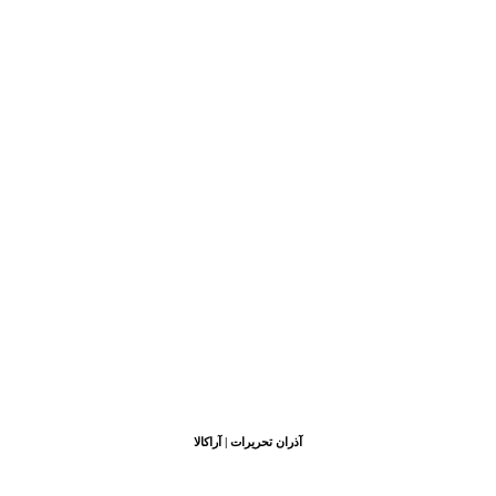
آذران تحریرات | آراکالا