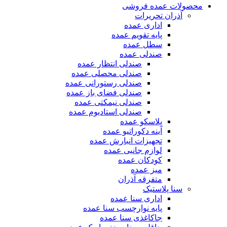
محصولات عمده فروشی
آذران تحریرات
اداری عمده
پایه تقویم عمده
سطل عمده
صندلی عمده
صندلی انتظار عمده
صندلی محصلی عمده
صندلی رستورانی عمده
صندلی فضای باز عمده
صندلی نیمکتی عمده
صندلی استادیوم عمده
پلاسکو عمده
آینه دکوراتیو عمده
تجهیزات انبارش عمده
لوازم جانبی عمده
کودکان عمده
میز عمده
متفرقه آذران
سنا پلاستیک
اداری سنا عمده
پایه نوارچسب سنا عمده
جاکاغذی سنا عمده