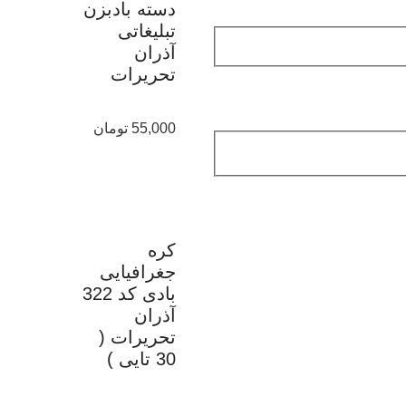
دسته بادبزن
تبلیغاتی
آذران
تحریرات
55,000
تومان
کره
جغرافیایی
بادی کد 322
آذران
تحریرات (
30 تایی )