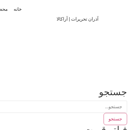
خانه
محص
آذران تحریرات | آراکالا
جستجو
جستجو
فیلتر قیمت