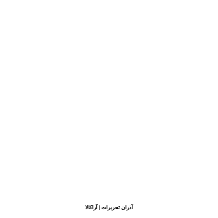
آذران تحریرات | آراکالا