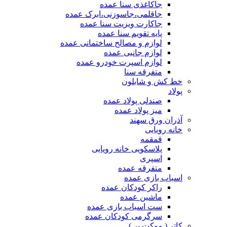
جاکاغذی سنا عمده
جاقلمی،جاسوزنی،ابرک عمده
جاکارت ویزیت سنا عمده
پایه تقویم سنا عمده
لوازم و مصالح ساختمانی عمده
لوازم جانبی عمده
لوازم اسپرت خودرو عمده
متفرقه سنا
خط کش و شابلون
پولاد
صندلی پولاد عمده
میز پولاد عمده
آذران ورق سهند
خانه رویایی
قمقمه
پلاسکویی خانه رویایی
اسپری
متفرقه عمده
اسباب بازی عمده
راکر کودکان عمده
ماشین عمده
ست اسباب بازی عمده
سرگرمی کودکان عمده
کاتر ( موکت بر )