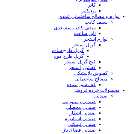
کاتر
تیغ کاتر
لوازم و مصالح ساختمانی عمده
سقف کاذب
سقف کاذب سه بعدی
تایل ساعت
لوازم استخر
گریل استخر
گریل طرح ساده
گریل طرح موج
کنج گریل استخر
کفشور استخر
کفپوش پلاستیکی
مصالح ساختمانی
کف شور عمده
محصولات خرده فروشی
صندلی
صندلی رستورانی
صندلی محصلی
صندلی انتظار
صندلی استادیوم
صندلی نیمکتی
صندلی فضای باز