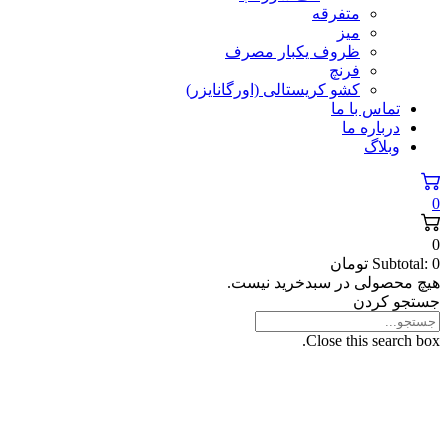
متفرقه
میز
ظروف یکبار مصرف
فرنچ
کشو کریستالی (اورگانایزر)
تماس با ما
درباره ما
وبلاگ
0
0
0
Subtotal:
تومان
هیچ محصولی در سبدخرید نیست.
جستجو کردن
Close this search box.