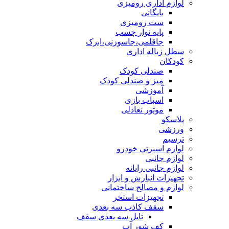
لوازم اداری رومیزی
بایگانی
ست رومیزی
پایه نوار چسب
جاقلمی،جاسوزنی،ابرک
سطل زباله اداری
کودکان
صندلی کودک
میز و صندلی کودک
آموزشی
اسباب بازی
موتور نعادلی
پلاسکو
ورزشی
ترسیم
لوازم اسپرتی خودرو
لوازم جانبی
لوازم جانبی رایانه
تجهیزات انبارش و ابزار
لوازم و مصالح ساختمانی
تجهیزات استخر
سقف کاذب سه بعدی
تایل سه بعدی سقف
کف شور آب