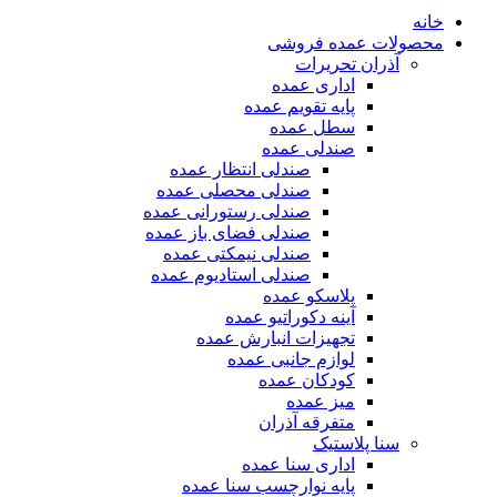
خانه
محصولات عمده فروشی
آذران تحریرات
اداری عمده
پایه تقویم عمده
سطل عمده
صندلی عمده
صندلی انتظار عمده
صندلی محصلی عمده
صندلی رستورانی عمده
صندلی فضای باز عمده
صندلی نیمکتی عمده
صندلی استادیوم عمده
پلاسکو عمده
آینه دکوراتیو عمده
تجهیزات انبارش عمده
لوازم جانبی عمده
کودکان عمده
میز عمده
متفرقه آذران
سنا پلاستیک
اداری سنا عمده
پایه نوارچسب سنا عمده