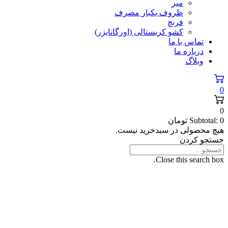
میز
ظروف یکبار مصرف
فرنچ
کشو کریستالی (اورگانایزر)
تماس با ما
درباره ما
وبلاگ
0
0
0
Subtotal:
تومان
هیچ محصولی در سبدخرید نیست.
جستجو کردن
Close this search box.