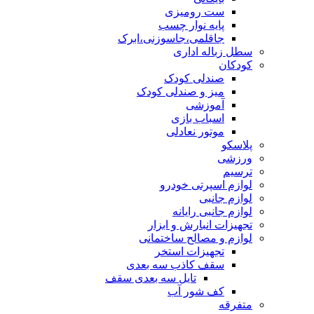
ست رومیزی
پایه نوار چسب
جاقلمی،جاسوزنی،ابرک
سطل زباله اداری
کودکان
صندلی کودک
میز و صندلی کودک
آموزشی
اسباب بازی
موتور نعادلی
پلاسکو
ورزشی
ترسیم
لوازم اسپرتی خودرو
لوازم جانبی
لوازم جانبی رایانه
تجهیزات انبارش و ابزار
لوازم و مصالح ساختمانی
تجهیزات استخر
سقف کاذب سه بعدی
تایل سه بعدی سقف
کف شور آب
متفرقه