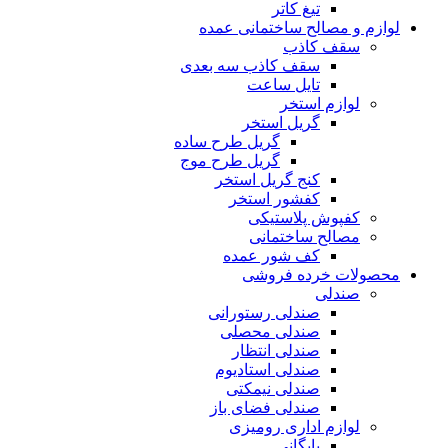
تیغ کاتر
لوازم و مصالح ساختمانی عمده
سقف کاذب
سقف کاذب سه بعدی
تایل ساعت
لوازم استخر
گریل استخر
گریل طرح ساده
گریل طرح موج
کنج گریل استخر
کفشور استخر
کفپوش پلاستیکی
مصالح ساختمانی
کف شور عمده
محصولات خرده فروشی
صندلی
صندلی رستورانی
صندلی محصلی
صندلی انتظار
صندلی استادیوم
صندلی نیمکتی
صندلی فضای باز
لوازم اداری رومیزی
بایگانی