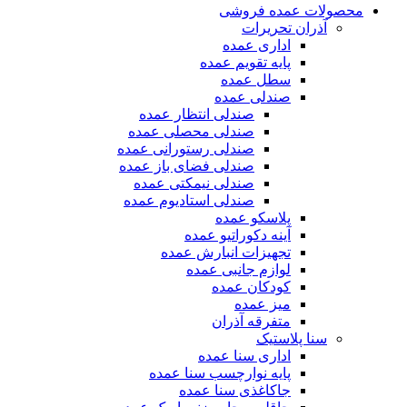
محصولات عمده فروشی
آذران تحریرات
اداری عمده
پایه تقویم عمده
سطل عمده
صندلی عمده
صندلی انتظار عمده
صندلی محصلی عمده
صندلی رستورانی عمده
صندلی فضای باز عمده
صندلی نیمکتی عمده
صندلی استادیوم عمده
پلاسکو عمده
آینه دکوراتیو عمده
تجهیزات انبارش عمده
لوازم جانبی عمده
کودکان عمده
میز عمده
متفرقه آذران
سنا پلاستیک
اداری سنا عمده
پایه نوارچسب سنا عمده
جاکاغذی سنا عمده