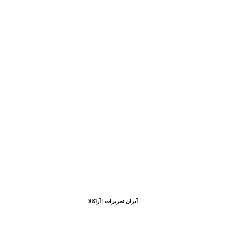
آذران تحریرات | آراکالا