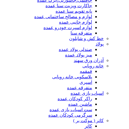
جاقلمی،جاسوزنی،ابرک عمده
جاکارت ویزیت سنا عمده
پایه تقویم سنا عمده
لوازم و مصالح ساختمانی عمده
لوازم جانبی عمده
لوازم اسپرت خودرو عمده
متفرقه سنا
خط کش و شابلون
پولاد
صندلی پولاد عمده
میز پولاد عمده
آذران ورق سهند
خانه رویایی
قمقمه
پلاسکویی خانه رویایی
اسپری
متفرقه عمده
اسباب بازی عمده
راکر کودکان عمده
ماشین عمده
ست اسباب بازی عمده
سرگرمی کودکان عمده
کاتر ( موکت بر )
کاتر