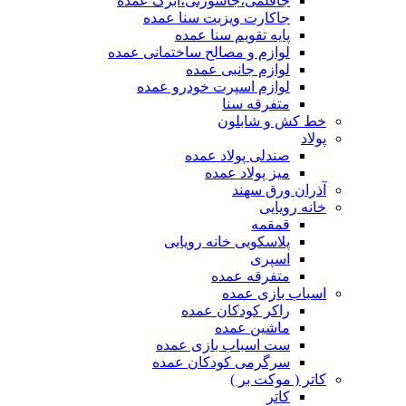
جاقلمی،جاسوزنی،ابرک عمده
جاکارت ویزیت سنا عمده
پایه تقویم سنا عمده
لوازم و مصالح ساختمانی عمده
لوازم جانبی عمده
لوازم اسپرت خودرو عمده
متفرقه سنا
خط کش و شابلون
پولاد
صندلی پولاد عمده
میز پولاد عمده
آذران ورق سهند
خانه رویایی
قمقمه
پلاسکویی خانه رویایی
اسپری
متفرقه عمده
اسباب بازی عمده
راکر کودکان عمده
ماشین عمده
ست اسباب بازی عمده
سرگرمی کودکان عمده
کاتر ( موکت بر )
کاتر