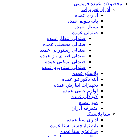
محصولات عمده فروشی
آذران تحریرات
اداری عمده
پایه تقویم عمده
سطل عمده
صندلی عمده
صندلی انتظار عمده
صندلی محصلی عمده
صندلی رستورانی عمده
صندلی فضای باز عمده
صندلی نیمکتی عمده
صندلی استادیوم عمده
پلاسکو عمده
آینه دکوراتیو عمده
تجهیزات انبارش عمده
لوازم جانبی عمده
کودکان عمده
میز عمده
متفرقه آذران
سنا پلاستیک
اداری سنا عمده
پایه نوارچسب سنا عمده
جاکاغذی سنا عمده