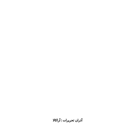
آذران تحریرات | آراکالا