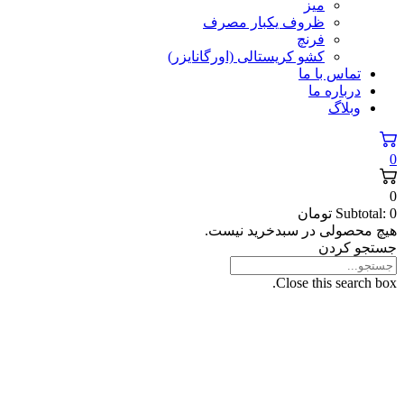
میز
ظروف یکبار مصرف
فرنچ
کشو کریستالی (اورگانایزر)
تماس با ما
درباره ما
وبلاگ
0
0
0
Subtotal:
تومان
هیچ محصولی در سبدخرید نیست.
جستجو کردن
Close this search box.