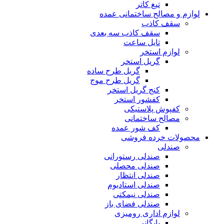
تیغ کاتر
لوازم و مصالح ساختمانی عمده
سقف کاذب
سقف کاذب سه بعدی
تایل ساعت
لوازم استخر
گریل استخر
گریل طرح ساده
گریل طرح موج
کنج گریل استخر
کفشور استخر
کفپوش پلاستیکی
مصالح ساختمانی
کف شور عمده
محصولات خرده فروشی
صندلی
صندلی رستورانی
صندلی محصلی
صندلی انتظار
صندلی استادیوم
صندلی نیمکتی
صندلی فضای باز
لوازم اداری رومیزی
بایگانی