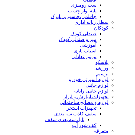
ست رومیزی
پایه نوار چسب
جاقلمی،جاسوزنی،ابرک
سطل زباله اداری
کودکان
صندلی کودک
میز و صندلی کودک
آموزشی
اسباب بازی
موتور نعادلی
پلاسکو
ورزشی
ترسیم
لوازم اسپرتی خودرو
لوازم جانبی
لوازم جانبی رایانه
تجهیزات انبارش و ابزار
لوازم و مصالح ساختمانی
تجهیزات استخر
سقف کاذب سه بعدی
تایل سه بعدی سقف
کف شور آب
متفرقه