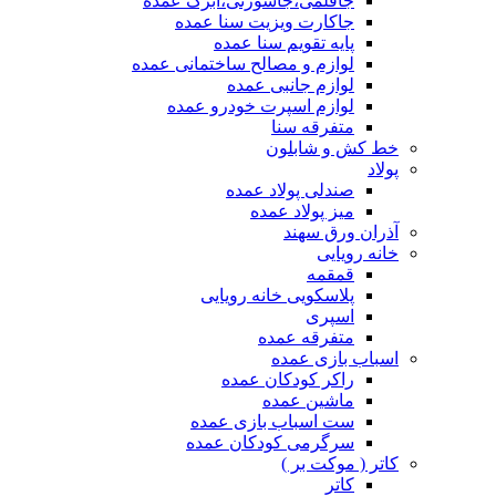
جاقلمی،جاسوزنی،ابرک عمده
جاکارت ویزیت سنا عمده
پایه تقویم سنا عمده
لوازم و مصالح ساختمانی عمده
لوازم جانبی عمده
لوازم اسپرت خودرو عمده
متفرقه سنا
خط کش و شابلون
پولاد
صندلی پولاد عمده
میز پولاد عمده
آذران ورق سهند
خانه رویایی
قمقمه
پلاسکویی خانه رویایی
اسپری
متفرقه عمده
اسباب بازی عمده
راکر کودکان عمده
ماشین عمده
ست اسباب بازی عمده
سرگرمی کودکان عمده
کاتر ( موکت بر )
کاتر