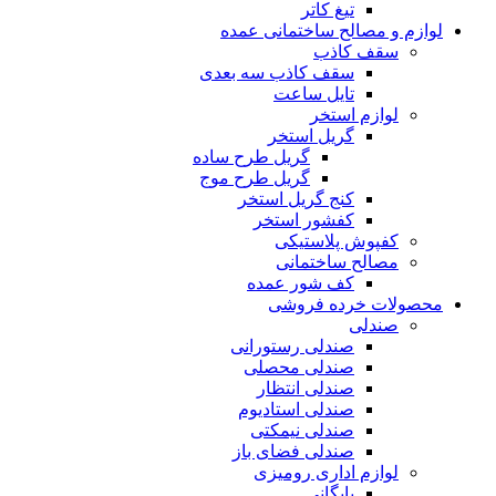
تیغ کاتر
لوازم و مصالح ساختمانی عمده
سقف کاذب
سقف کاذب سه بعدی
تایل ساعت
لوازم استخر
گریل استخر
گریل طرح ساده
گریل طرح موج
کنج گریل استخر
کفشور استخر
کفپوش پلاستیکی
مصالح ساختمانی
کف شور عمده
محصولات خرده فروشی
صندلی
صندلی رستورانی
صندلی محصلی
صندلی انتظار
صندلی استادیوم
صندلی نیمکتی
صندلی فضای باز
لوازم اداری رومیزی
بایگانی