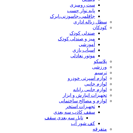
ست رومیزی
پایه نوار چسب
جاقلمی،جاسوزنی،ابرک
سطل زباله اداری
کودکان
صندلی کودک
میز و صندلی کودک
آموزشی
اسباب بازی
موتور نعادلی
پلاسکو
ورزشی
ترسیم
لوازم اسپرتی خودرو
لوازم جانبی
لوازم جانبی رایانه
تجهیزات انبارش و ابزار
لوازم و مصالح ساختمانی
تجهیزات استخر
سقف کاذب سه بعدی
تایل سه بعدی سقف
کف شور آب
متفرقه