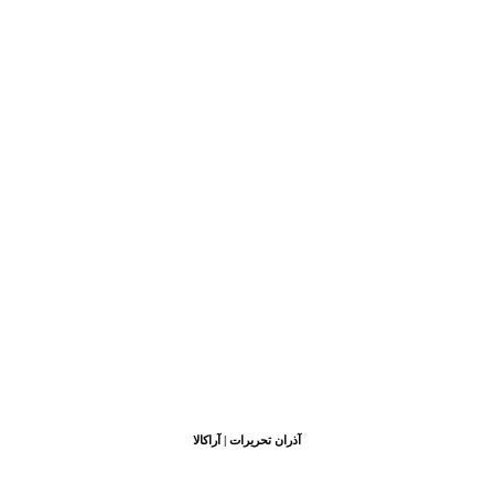
آذران تحریرات | آراکالا