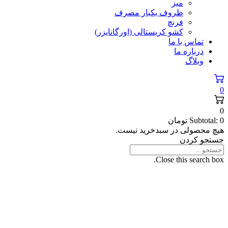
میز
ظروف یکبار مصرف
فرنچ
کشو کریستالی (اورگانایزر)
تماس با ما
درباره ما
وبلاگ
0
0
0
Subtotal:
تومان
هیچ محصولی در سبدخرید نیست.
جستجو کردن
Close this search box.