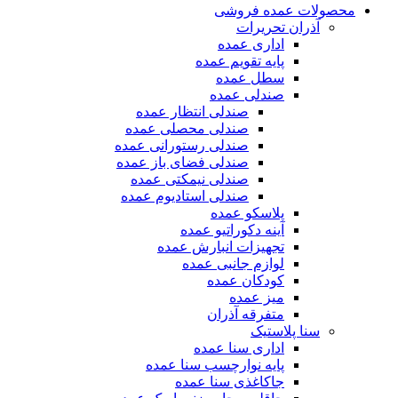
محصولات عمده فروشی
آذران تحریرات
اداری عمده
پایه تقویم عمده
سطل عمده
صندلی عمده
صندلی انتظار عمده
صندلی محصلی عمده
صندلی رستورانی عمده
صندلی فضای باز عمده
صندلی نیمکتی عمده
صندلی استادیوم عمده
پلاسکو عمده
آینه دکوراتیو عمده
تجهیزات انبارش عمده
لوازم جانبی عمده
کودکان عمده
میز عمده
متفرقه آذران
سنا پلاستیک
اداری سنا عمده
پایه نوارچسب سنا عمده
جاکاغذی سنا عمده