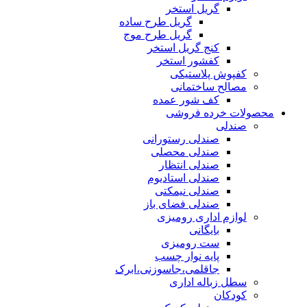
گریل استخر
گریل طرح ساده
گریل طرح موج
کنج گریل استخر
کفشور استخر
کفپوش پلاستیکی
مصالح ساختمانی
کف شور عمده
محصولات خرده فروشی
صندلی
صندلی رستورانی
صندلی محصلی
صندلی انتظار
صندلی استادیوم
صندلی نیمکتی
صندلی فضای باز
لوازم اداری رومیزی
بایگانی
ست رومیزی
پایه نوار چسب
جاقلمی،جاسوزنی،ابرک
سطل زباله اداری
کودکان