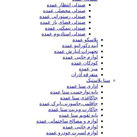
صندلی انتظار عمده
صندلی محصلی عمده
صندلی رستورانی عمده
صندلی فضای باز عمده
صندلی نیمکتی عمده
صندلی استادیوم عمده
پلاسکو عمده
آینه دکوراتیو عمده
تجهیزات انبارش عمده
لوازم جانبی عمده
کودکان عمده
میز عمده
متفرقه آذران
سنا پلاستیک
اداری سنا عمده
پایه نوارچسب سنا عمده
جاکاغذی سنا عمده
جاقلمی،جاسوزنی،ابرک عمده
جاکارت ویزیت سنا عمده
پایه تقویم سنا عمده
لوازم و مصالح ساختمانی عمده
لوازم جانبی عمده
لوازم اسپرت خودرو عمده