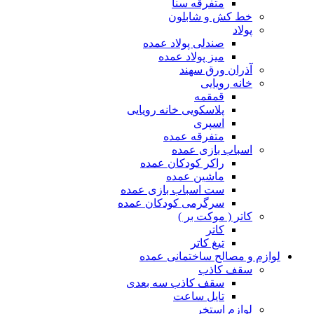
متفرقه سنا
خط کش و شابلون
پولاد
صندلی پولاد عمده
میز پولاد عمده
آذران ورق سهند
خانه رویایی
قمقمه
پلاسکویی خانه رویایی
اسپری
متفرقه عمده
اسباب بازی عمده
راکر کودکان عمده
ماشین عمده
ست اسباب بازی عمده
سرگرمی کودکان عمده
کاتر ( موکت بر )
کاتر
تیغ کاتر
لوازم و مصالح ساختمانی عمده
سقف کاذب
سقف کاذب سه بعدی
تایل ساعت
لوازم استخر