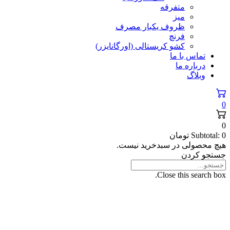
متفرقه
میز
ظروف یکبار مصرف
فرنچ
کشو کریستالی (اورگانایزر)
تماس با ما
درباره ما
وبلاگ
0
0
0
Subtotal:
تومان
هیچ محصولی در سبدخرید نیست.
جستجو کردن
Close this search box.