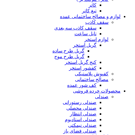
کاتر
تیغ کاتر
لوازم و مصالح ساختمانی عمده
سقف کاذب
سقف کاذب سه بعدی
تایل ساعت
لوازم استخر
گریل استخر
گریل طرح ساده
گریل طرح موج
کنج گریل استخر
کفشور استخر
کفپوش پلاستیکی
مصالح ساختمانی
کف شور عمده
محصولات خرده فروشی
صندلی
صندلی رستورانی
صندلی محصلی
صندلی انتظار
صندلی استادیوم
صندلی نیمکتی
صندلی فضای باز