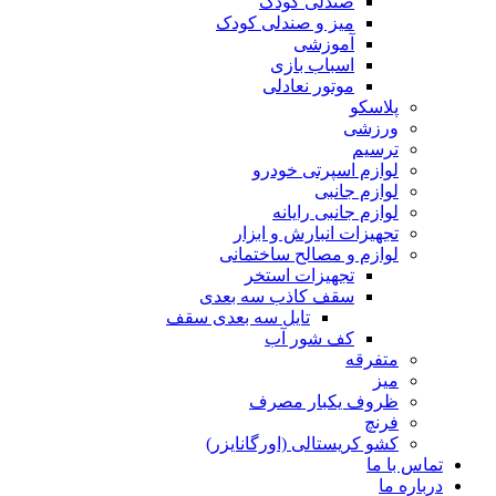
صندلی کودک
میز و صندلی کودک
آموزشی
اسباب بازی
موتور نعادلی
پلاسکو
ورزشی
ترسیم
لوازم اسپرتی خودرو
لوازم جانبی
لوازم جانبی رایانه
تجهیزات انبارش و ابزار
لوازم و مصالح ساختمانی
تجهیزات استخر
سقف کاذب سه بعدی
تایل سه بعدی سقف
کف شور آب
متفرقه
میز
ظروف یکبار مصرف
فرنچ
کشو کریستالی (اورگانایزر)
تماس با ما
درباره ما