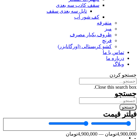
سقف کاذب سه بعدی
تایل سه بعدی سقف
کف شور آب
متفرقه
میز
ظروف یکبار مصرف
فرنچ
کشو کریستالی (اورگانایزر)
تماس با ما
درباره ما
وبلاگ
جستجو کردن
Close this search box.
جستجو
جستجو
فیلتر قیمت
4,900,000
تومان
—
4,900,000
تومان