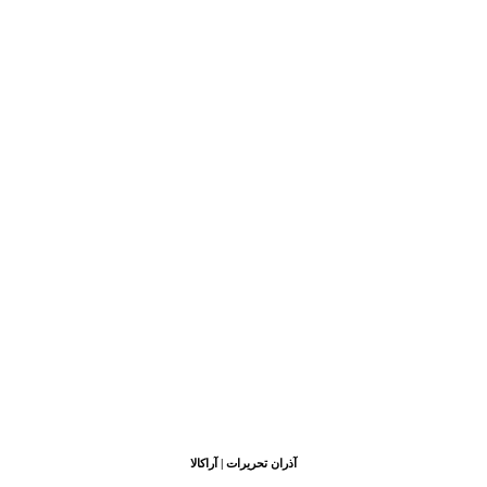
آذران تحریرات | آراکالا