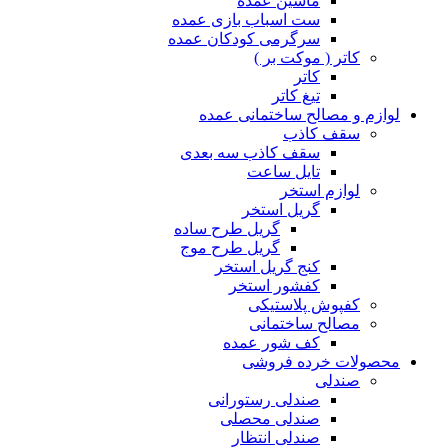
ماشین عمده
ست اسباب بازی عمده
سرگرمی کودکان عمده
کاتر ( موکت بر )
کاتر
تیغ کاتر
لوازم و مصالح ساختمانی عمده
سقف کاذب
سقف کاذب سه بعدی
تایل ساعت
لوازم استخر
گریل استخر
گریل طرح ساده
گریل طرح موج
کنج گریل استخر
کفشور استخر
کفپوش پلاستیکی
مصالح ساختمانی
کف شور عمده
محصولات خرده فروشی
صندلی
صندلی رستورانی
صندلی محصلی
صندلی انتظار