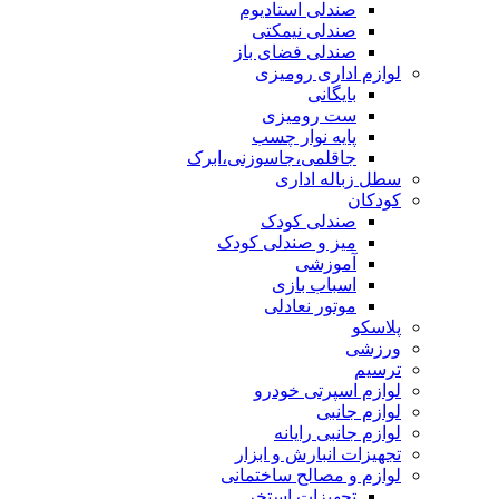
صندلی استادیوم
صندلی نیمکتی
صندلی فضای باز
لوازم اداری رومیزی
بایگانی
ست رومیزی
پایه نوار چسب
جاقلمی،جاسوزنی،ابرک
سطل زباله اداری
کودکان
صندلی کودک
میز و صندلی کودک
آموزشی
اسباب بازی
موتور نعادلی
پلاسکو
ورزشی
ترسیم
لوازم اسپرتی خودرو
لوازم جانبی
لوازم جانبی رایانه
تجهیزات انبارش و ابزار
لوازم و مصالح ساختمانی
تجهیزات استخر