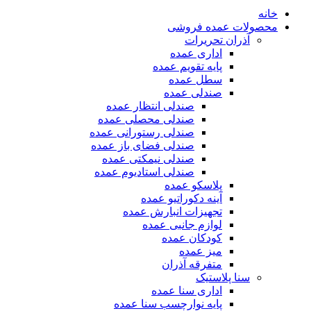
خانه
محصولات عمده فروشی
آذران تحریرات
اداری عمده
پایه تقویم عمده
سطل عمده
صندلی عمده
صندلی انتظار عمده
صندلی محصلی عمده
صندلی رستورانی عمده
صندلی فضای باز عمده
صندلی نیمکتی عمده
صندلی استادیوم عمده
پلاسکو عمده
آینه دکوراتیو عمده
تجهیزات انبارش عمده
لوازم جانبی عمده
کودکان عمده
میز عمده
متفرقه آذران
سنا پلاستیک
اداری سنا عمده
پایه نوارچسب سنا عمده