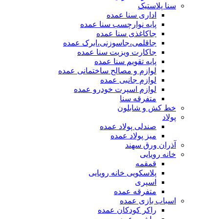
سنا پلاستیک
اداری سنا عمده
پایه نوارچسب سنا عمده
جاکاغذی سنا عمده
جاقلمی،جاسوزنی،ابرک عمده
جاکارت ویزیت سنا عمده
پایه تقویم سنا عمده
لوازم و مصالح ساختمانی عمده
لوازم جانبی عمده
لوازم اسپرت خودرو عمده
متفرقه سنا
خط کش و شابلون
پولاد
صندلی پولاد عمده
میز پولاد عمده
آذران ورق سهند
خانه رویایی
قمقمه
پلاسکویی خانه رویایی
اسپری
متفرقه عمده
اسباب بازی عمده
راکر کودکان عمده