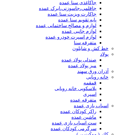
جاکاغذی سنا عمده
جاقلمی،جاسوزنی،ابرک عمده
جاکارت ویزیت سنا عمده
پایه تقویم سنا عمده
لوازم و مصالح ساختمانی عمده
لوازم جانبی عمده
لوازم اسپرت خودرو عمده
متفرقه سنا
خط کش و شابلون
پولاد
صندلی پولاد عمده
میز پولاد عمده
آذران ورق سهند
خانه رویایی
قمقمه
پلاسکویی خانه رویایی
اسپری
متفرقه عمده
اسباب بازی عمده
راکر کودکان عمده
ماشین عمده
ست اسباب بازی عمده
سرگرمی کودکان عمده
کاتر ( موکت بر )