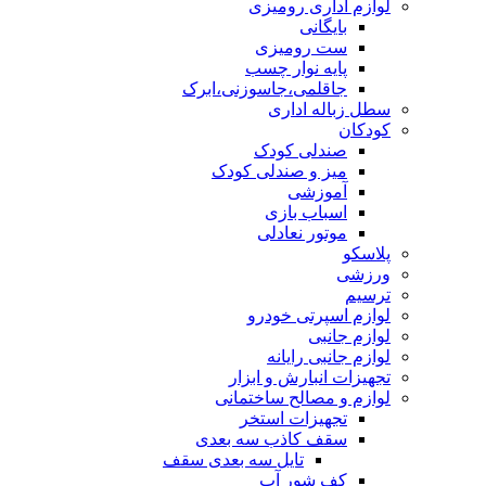
لوازم اداری رومیزی
بایگانی
ست رومیزی
پایه نوار چسب
جاقلمی،جاسوزنی،ابرک
سطل زباله اداری
کودکان
صندلی کودک
میز و صندلی کودک
آموزشی
اسباب بازی
موتور نعادلی
پلاسکو
ورزشی
ترسیم
لوازم اسپرتی خودرو
لوازم جانبی
لوازم جانبی رایانه
تجهیزات انبارش و ابزار
لوازم و مصالح ساختمانی
تجهیزات استخر
سقف کاذب سه بعدی
تایل سه بعدی سقف
کف شور آب