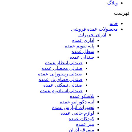
وبلاگ
فهرست
خانه
محصولات عمده فروشی
آذران تحریرات
اداری عمده
پایه تقویم عمده
سطل عمده
صندلی عمده
صندلی انتظار عمده
صندلی محصلی عمده
صندلی رستورانی عمده
صندلی فضای باز عمده
صندلی نیمکتی عمده
صندلی استادیوم عمده
پلاسکو عمده
آینه دکوراتیو عمده
تجهیزات انبارش عمده
لوازم جانبی عمده
کودکان عمده
میز عمده
متفرقه آذران