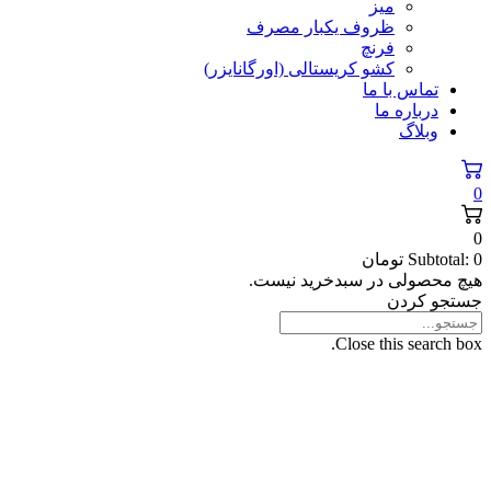
میز
ظروف یکبار مصرف
فرنچ
کشو کریستالی (اورگانایزر)
تماس با ما
درباره ما
وبلاگ
0
0
0
Subtotal:
تومان
هیچ محصولی در سبدخرید نیست.
جستجو کردن
Close this search box.