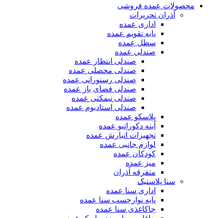
محصولات عمده فروشی
آذران تحریرات
اداری عمده
پایه تقویم عمده
سطل عمده
صندلی عمده
صندلی انتظار عمده
صندلی محصلی عمده
صندلی رستورانی عمده
صندلی فضای باز عمده
صندلی نیمکتی عمده
صندلی استادیوم عمده
پلاسکو عمده
آینه دکوراتیو عمده
تجهیزات انبارش عمده
لوازم جانبی عمده
کودکان عمده
میز عمده
متفرقه آذران
سنا پلاستیک
اداری سنا عمده
پایه نوارچسب سنا عمده
جاکاغذی سنا عمده