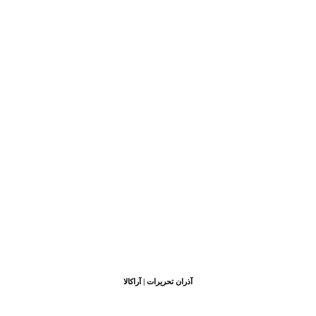
آذران تحریرات | آراکالا