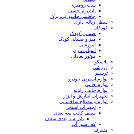
ست رومیزی
پایه نوار چسب
جاقلمی،جاسوزنی،ابرک
سطل زباله اداری
کودکان
صندلی کودک
میز و صندلی کودک
آموزشی
اسباب بازی
موتور نعادلی
پلاسکو
ورزشی
ترسیم
لوازم اسپرتی خودرو
لوازم جانبی
لوازم جانبی رایانه
تجهیزات انبارش و ابزار
لوازم و مصالح ساختمانی
تجهیزات استخر
سقف کاذب سه بعدی
تایل سه بعدی سقف
کف شور آب
متفرقه