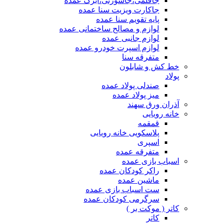
جاقلمی،جاسوزنی،ابرک عمده
جاکارت ویزیت سنا عمده
پایه تقویم سنا عمده
لوازم و مصالح ساختمانی عمده
لوازم جانبی عمده
لوازم اسپرت خودرو عمده
متفرقه سنا
خط کش و شابلون
پولاد
صندلی پولاد عمده
میز پولاد عمده
آذران ورق سهند
خانه رویایی
قمقمه
پلاسکویی خانه رویایی
اسپری
متفرقه عمده
اسباب بازی عمده
راکر کودکان عمده
ماشین عمده
ست اسباب بازی عمده
سرگرمی کودکان عمده
کاتر ( موکت بر )
کاتر