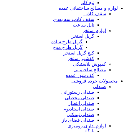
تیغ کاتر
لوازم و مصالح ساختمانی عمده
سقف کاذب
سقف کاذب سه بعدی
تایل ساعت
لوازم استخر
گریل استخر
گریل طرح ساده
گریل طرح موج
کنج گریل استخر
کفشور استخر
کفپوش پلاستیکی
مصالح ساختمانی
کف شور عمده
محصولات خرده فروشی
صندلی
صندلی رستورانی
صندلی محصلی
صندلی انتظار
صندلی استادیوم
صندلی نیمکتی
صندلی فضای باز
لوازم اداری رومیزی
بایگانی