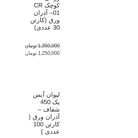
کوچک CR
01– آذران
ورق (کارتن
30 عددی)
1,350,000
تومان
1,250,000
تومان
لیوان آیس
پک 450
شفاف –
آذران ورق (
کارتن 100
عددی )