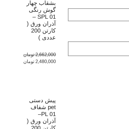
بشقاب چهار
گوش رنگی
SPL 01 –
آذران ورق (
کارتن 200
عددی )
2,662,000
تومان
2,480,000
تومان
پیش دستی
pet شفاف
PL 01–
آذران ورق (
کارتن 200