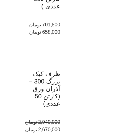
عددی )
701,800
تومان
658,000
تومان
ظرف کیک
بزرگ 300 –
آذران ورق
(کارتن 50
عددی)
2,940,000
تومان
2,670,000
تومان