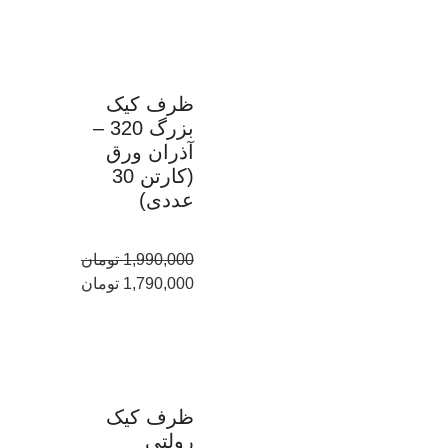
ظرف کیک
بزرگ 320 –
آذران ورق
(کارتن 30
عددی)
1,990,000
تومان
1,790,000
تومان
ظرف کیک
رولتی