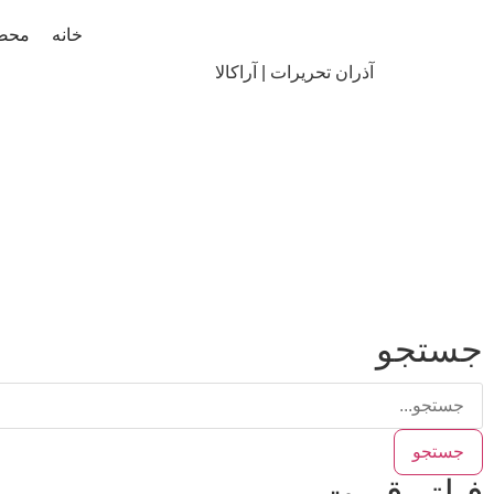
خانه
محص
آذران تحریرات | آراکالا
جستجو
جستجو
فیلتر قیمت