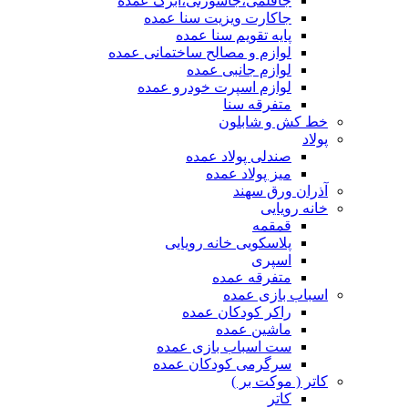
جاقلمی،جاسوزنی،ابرک عمده
جاکارت ویزیت سنا عمده
پایه تقویم سنا عمده
لوازم و مصالح ساختمانی عمده
لوازم جانبی عمده
لوازم اسپرت خودرو عمده
متفرقه سنا
خط کش و شابلون
پولاد
صندلی پولاد عمده
میز پولاد عمده
آذران ورق سهند
خانه رویایی
قمقمه
پلاسکویی خانه رویایی
اسپری
متفرقه عمده
اسباب بازی عمده
راکر کودکان عمده
ماشین عمده
ست اسباب بازی عمده
سرگرمی کودکان عمده
کاتر ( موکت بر )
کاتر