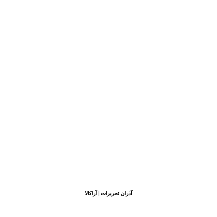
آذران تحریرات | آراکالا