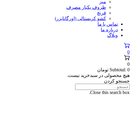
میز
ظروف یکبار مصرف
فرنچ
کشو کریستالی (اورگانایزر)
تماس با ما
درباره ما
وبلاگ
0
0
0
Subtotal:
تومان
هیچ محصولی در سبدخرید نیست.
جستجو کردن
Close this search box.