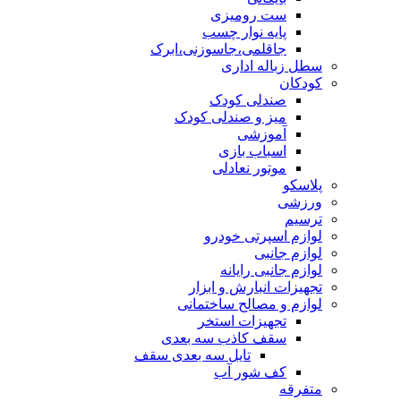
ست رومیزی
پایه نوار چسب
جاقلمی،جاسوزنی،ابرک
سطل زباله اداری
کودکان
صندلی کودک
میز و صندلی کودک
آموزشی
اسباب بازی
موتور نعادلی
پلاسکو
ورزشی
ترسیم
لوازم اسپرتی خودرو
لوازم جانبی
لوازم جانبی رایانه
تجهیزات انبارش و ابزار
لوازم و مصالح ساختمانی
تجهیزات استخر
سقف کاذب سه بعدی
تایل سه بعدی سقف
کف شور آب
متفرقه