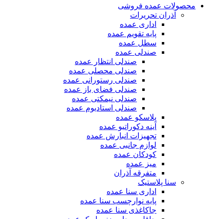
محصولات عمده فروشی
آذران تحریرات
اداری عمده
پایه تقویم عمده
سطل عمده
صندلی عمده
صندلی انتظار عمده
صندلی محصلی عمده
صندلی رستورانی عمده
صندلی فضای باز عمده
صندلی نیمکتی عمده
صندلی استادیوم عمده
پلاسکو عمده
آینه دکوراتیو عمده
تجهیزات انبارش عمده
لوازم جانبی عمده
کودکان عمده
میز عمده
متفرقه آذران
سنا پلاستیک
اداری سنا عمده
پایه نوارچسب سنا عمده
جاکاغذی سنا عمده