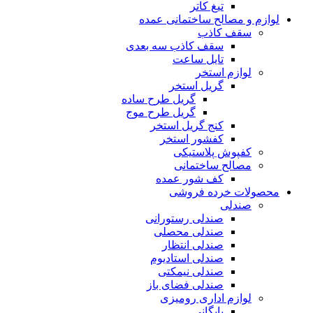
تیغ کاتر
لوازم و مصالح ساختمانی عمده
سقف کاذب
سقف کاذب سه بعدی
تایل ساعت
لوازم استخر
گریل استخر
گریل طرح ساده
گریل طرح موج
کنج گریل استخر
کفشور استخر
کفپوش پلاستیکی
مصالح ساختمانی
کف شور عمده
محصولات خرده فروشی
صندلی
صندلی رستورانی
صندلی محصلی
صندلی انتظار
صندلی استادیوم
صندلی نیمکتی
صندلی فضای باز
لوازم اداری رومیزی
بایگانی