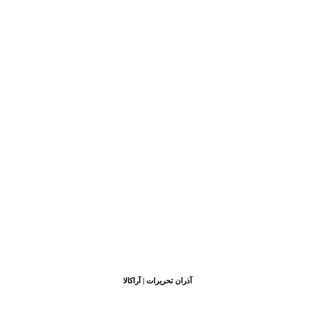
آذران تحریرات | آراکالا