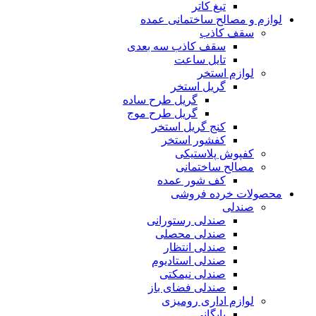
تیغ کاتر
لوازم و مصالح ساختمانی عمده
سقف کاذب
سقف کاذب سه بعدی
تایل ساعت
لوازم استخر
گریل استخر
گریل طرح ساده
گریل طرح موج
کنج گریل استخر
کفشور استخر
کفپوش پلاستیکی
مصالح ساختمانی
کف شور عمده
محصولات خرده فروشی
صندلی
صندلی رستورانی
صندلی محصلی
صندلی انتظار
صندلی استادیوم
صندلی نیمکتی
صندلی فضای باز
لوازم اداری رومیزی
بایگانی