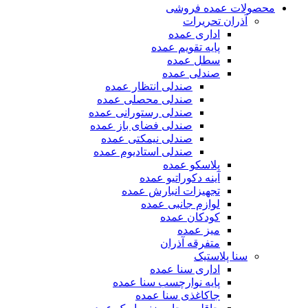
محصولات عمده فروشی
آذران تحریرات
اداری عمده
پایه تقویم عمده
سطل عمده
صندلی عمده
صندلی انتظار عمده
صندلی محصلی عمده
صندلی رستورانی عمده
صندلی فضای باز عمده
صندلی نیمکتی عمده
صندلی استادیوم عمده
پلاسکو عمده
آینه دکوراتیو عمده
تجهیزات انبارش عمده
لوازم جانبی عمده
کودکان عمده
میز عمده
متفرقه آذران
سنا پلاستیک
اداری سنا عمده
پایه نوارچسب سنا عمده
جاکاغذی سنا عمده