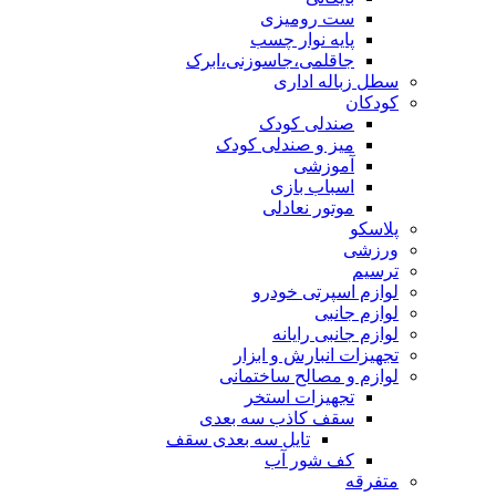
ست رومیزی
پایه نوار چسب
جاقلمی،جاسوزنی،ابرک
سطل زباله اداری
کودکان
صندلی کودک
میز و صندلی کودک
آموزشی
اسباب بازی
موتور نعادلی
پلاسکو
ورزشی
ترسیم
لوازم اسپرتی خودرو
لوازم جانبی
لوازم جانبی رایانه
تجهیزات انبارش و ابزار
لوازم و مصالح ساختمانی
تجهیزات استخر
سقف کاذب سه بعدی
تایل سه بعدی سقف
کف شور آب
متفرقه