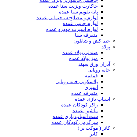
جاقلمی،جاسوزنی،ابرک عمده
جاکارت ویزیت سنا عمده
پایه تقویم سنا عمده
لوازم و مصالح ساختمانی عمده
لوازم جانبی عمده
لوازم اسپرت خودرو عمده
متفرقه سنا
خط کش و شابلون
پولاد
صندلی پولاد عمده
میز پولاد عمده
آذران ورق سهند
خانه رویایی
قمقمه
پلاسکویی خانه رویایی
اسپری
متفرقه عمده
اسباب بازی عمده
راکر کودکان عمده
ماشین عمده
ست اسباب بازی عمده
سرگرمی کودکان عمده
کاتر ( موکت بر )
کاتر