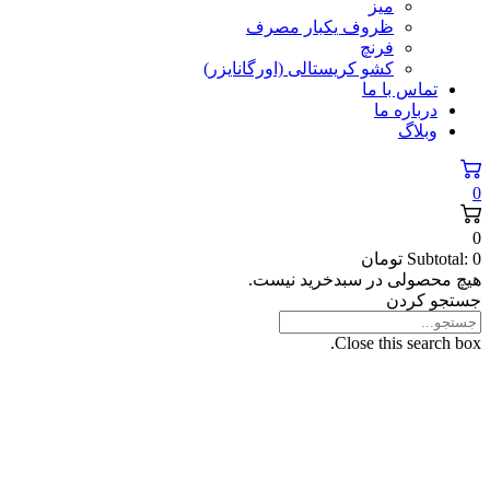
میز
ظروف یکبار مصرف
فرنچ
کشو کریستالی (اورگانایزر)
تماس با ما
درباره ما
وبلاگ
0
0
0
Subtotal:
تومان
هیچ محصولی در سبدخرید نیست.
جستجو کردن
Close this search box.