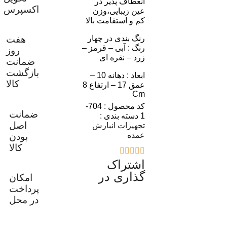
انعطاف پذیر در
اکسپرس
عین زیبایی،وزن
کم و استقامت بالا
رنگ بندی در چهار
هفت
رنگ : آبی – قرمز –
روز
زرد – نقره ای
ضمانت
بازگشت
ابعاد : دهانه 10 –
کالا
عمق 17 – ارتفاع 8
Cm
کد محصول :
704-
ضمانت
1
دسته بندی :
اصل
تجهیزات انبارش
عمده
بودن
کالا





اشتراک
گذاری در
امکان
پرداخت
در محل