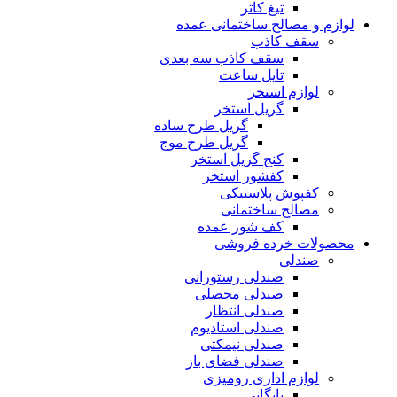
تیغ کاتر
لوازم و مصالح ساختمانی عمده
سقف کاذب
سقف کاذب سه بعدی
تایل ساعت
لوازم استخر
گریل استخر
گریل طرح ساده
گریل طرح موج
کنج گریل استخر
کفشور استخر
کفپوش پلاستیکی
مصالح ساختمانی
کف شور عمده
محصولات خرده فروشی
صندلی
صندلی رستورانی
صندلی محصلی
صندلی انتظار
صندلی استادیوم
صندلی نیمکتی
صندلی فضای باز
لوازم اداری رومیزی
بایگانی