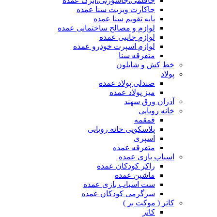
جاقلمی،جاسوزنی،ابرک عمده
جاکارت ویزیت سنا عمده
پایه تقویم سنا عمده
لوازم و مصالح ساختمانی عمده
لوازم جانبی عمده
لوازم اسپرت خودرو عمده
متفرقه سنا
خط کش و شابلون
پولاد
صندلی پولاد عمده
میز پولاد عمده
آذران ورق سهند
خانه رویایی
قمقمه
پلاسکویی خانه رویایی
اسپری
متفرقه عمده
اسباب بازی عمده
راکر کودکان عمده
ماشین عمده
ست اسباب بازی عمده
سرگرمی کودکان عمده
کاتر ( موکت بر )
کاتر