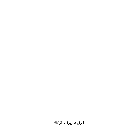
آذران تحریرات | آراکالا