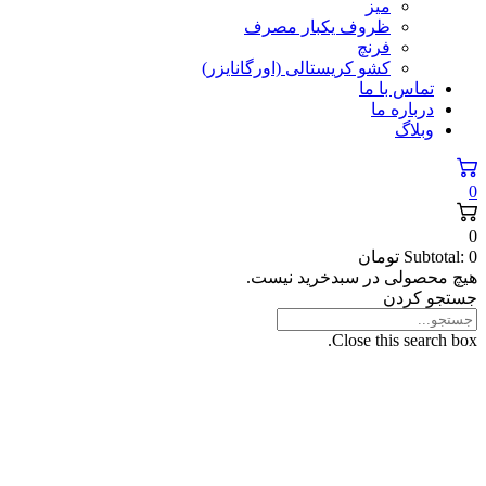
میز
ظروف یکبار مصرف
فرنچ
کشو کریستالی (اورگانایزر)
تماس با ما
درباره ما
وبلاگ
0
0
0
Subtotal:
تومان
هیچ محصولی در سبدخرید نیست.
جستجو کردن
Close this search box.