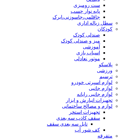
ست رومیزی
پایه نوار چسب
جاقلمی،جاسوزنی،ابرک
سطل زباله اداری
کودکان
صندلی کودک
میز و صندلی کودک
آموزشی
اسباب بازی
موتور نعادلی
پلاسکو
ورزشی
ترسیم
لوازم اسپرتی خودرو
لوازم جانبی
لوازم جانبی رایانه
تجهیزات انبارش و ابزار
لوازم و مصالح ساختمانی
تجهیزات استخر
سقف کاذب سه بعدی
تایل سه بعدی سقف
کف شور آب
متفرقه