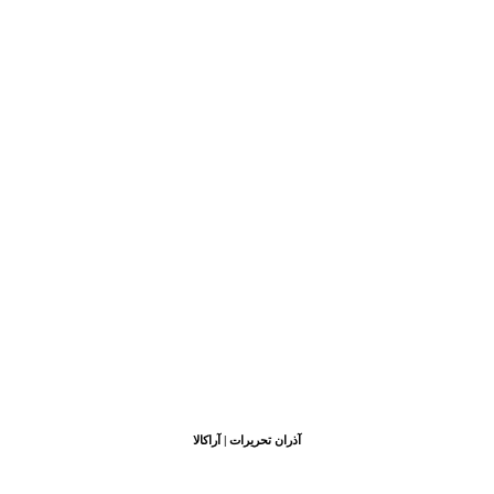
آذران تحریرات | آراکالا