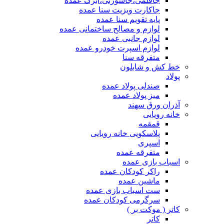
جاقلمی،جاسوزنی،ابرک عمده
جاکارت ویزیت سنا عمده
پایه تقویم سنا عمده
لوازم و مصالح ساختمانی عمده
لوازم جانبی عمده
لوازم اسپرت خودرو عمده
متفرقه سنا
خط کش و شابلون
پولاد
صندلی پولاد عمده
میز پولاد عمده
آذران ورق سهند
خانه رویایی
قمقمه
پلاسکویی خانه رویایی
اسپری
متفرقه عمده
اسباب بازی عمده
راکر کودکان عمده
ماشین عمده
ست اسباب بازی عمده
سرگرمی کودکان عمده
کاتر ( موکت بر )
کاتر