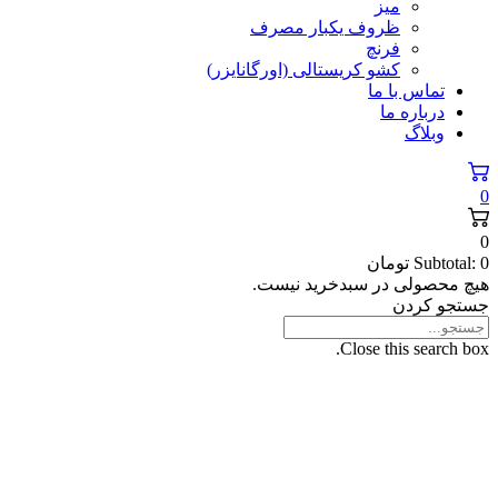
میز
ظروف یکبار مصرف
فرنچ
کشو کریستالی (اورگانایزر)
تماس با ما
درباره ما
وبلاگ
0
0
0
Subtotal:
تومان
هیچ محصولی در سبدخرید نیست.
جستجو کردن
Close this search box.