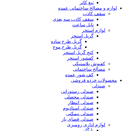
تیغ کاتر
لوازم و مصالح ساختمانی عمده
سقف کاذب
سقف کاذب سه بعدی
تایل ساعت
لوازم استخر
گریل استخر
گریل طرح ساده
گریل طرح موج
کنج گریل استخر
کفشور استخر
کفپوش پلاستیکی
مصالح ساختمانی
کف شور عمده
محصولات خرده فروشی
صندلی
صندلی رستورانی
صندلی محصلی
صندلی انتظار
صندلی استادیوم
صندلی نیمکتی
صندلی فضای باز
لوازم اداری رومیزی
بایگانی