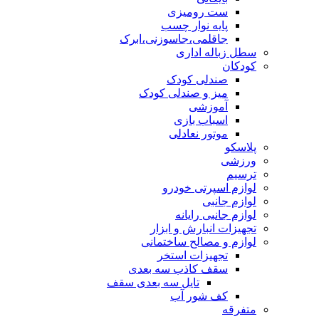
ست رومیزی
پایه نوار چسب
جاقلمی،جاسوزنی،ابرک
سطل زباله اداری
کودکان
صندلی کودک
میز و صندلی کودک
آموزشی
اسباب بازی
موتور نعادلی
پلاسکو
ورزشی
ترسیم
لوازم اسپرتی خودرو
لوازم جانبی
لوازم جانبی رایانه
تجهیزات انبارش و ابزار
لوازم و مصالح ساختمانی
تجهیزات استخر
سقف کاذب سه بعدی
تایل سه بعدی سقف
کف شور آب
متفرقه