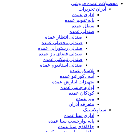
محصولات عمده فروشی
آذران تحریرات
اداری عمده
پایه تقویم عمده
سطل عمده
صندلی عمده
صندلی انتظار عمده
صندلی محصلی عمده
صندلی رستورانی عمده
صندلی فضای باز عمده
صندلی نیمکتی عمده
صندلی استادیوم عمده
پلاسکو عمده
آینه دکوراتیو عمده
تجهیزات انبارش عمده
لوازم جانبی عمده
کودکان عمده
میز عمده
متفرقه آذران
سنا پلاستیک
اداری سنا عمده
پایه نوارچسب سنا عمده
جاکاغذی سنا عمده