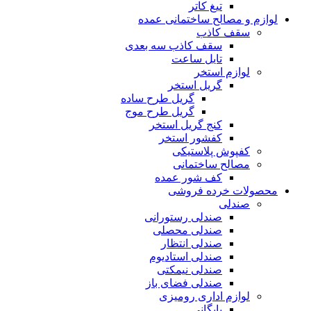
تیغ کاتر
لوازم و مصالح ساختمانی عمده
سقف کاذب
سقف کاذب سه بعدی
تایل ساعت
لوازم استخر
گریل استخر
گریل طرح ساده
گریل طرح موج
کنج گریل استخر
کفشور استخر
کفپوش پلاستیکی
مصالح ساختمانی
کف شور عمده
محصولات خرده فروشی
صندلی
صندلی رستورانی
صندلی محصلی
صندلی انتظار
صندلی استادیوم
صندلی نیمکتی
صندلی فضای باز
لوازم اداری رومیزی
بایگانی