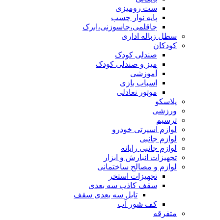
ست رومیزی
پایه نوار چسب
جاقلمی،جاسوزنی،ابرک
سطل زباله اداری
کودکان
صندلی کودک
میز و صندلی کودک
آموزشی
اسباب بازی
موتور نعادلی
پلاسکو
ورزشی
ترسیم
لوازم اسپرتی خودرو
لوازم جانبی
لوازم جانبی رایانه
تجهیزات انبارش و ابزار
لوازم و مصالح ساختمانی
تجهیزات استخر
سقف کاذب سه بعدی
تایل سه بعدی سقف
کف شور آب
متفرقه