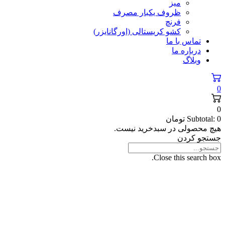
میز
ظروف یکبار مصرف
فرنچ
کشو کریستالی (اورگانایزر)
تماس با ما
درباره ما
وبلاگ
0
0
0
Subtotal:
تومان
هیچ محصولی در سبدخرید نیست.
جستجو کردن
Close this search box.