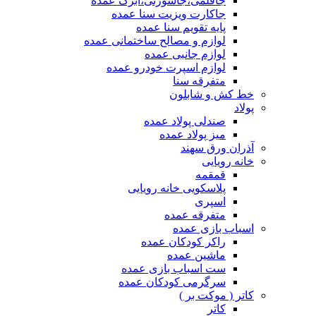
جاقلمی،جاسوزنی،ابرک عمده
جاکارت ویزیت سنا عمده
پایه تقویم سنا عمده
لوازم و مصالح ساختمانی عمده
لوازم جانبی عمده
لوازم اسپرت خودرو عمده
متفرقه سنا
خط کش و شابلون
پولاد
صندلی پولاد عمده
میز پولاد عمده
آذران ورق سهند
خانه رویایی
قمقمه
پلاسکویی خانه رویایی
اسپری
متفرقه عمده
اسباب بازی عمده
راکر کودکان عمده
ماشین عمده
ست اسباب بازی عمده
سرگرمی کودکان عمده
کاتر ( موکت بر )
کاتر