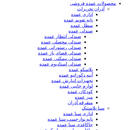
محصولات عمده فروشی
آذران تحریرات
اداری عمده
پایه تقویم عمده
سطل عمده
صندلی عمده
صندلی انتظار عمده
صندلی محصلی عمده
صندلی رستورانی عمده
صندلی فضای باز عمده
صندلی نیمکتی عمده
صندلی استادیوم عمده
پلاسکو عمده
آینه دکوراتیو عمده
تجهیزات انبارش عمده
لوازم جانبی عمده
کودکان عمده
میز عمده
متفرقه آذران
سنا پلاستیک
اداری سنا عمده
پایه نوارچسب سنا عمده
جاکاغذی سنا عمده