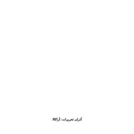
آذران تحریرات | آراکالا